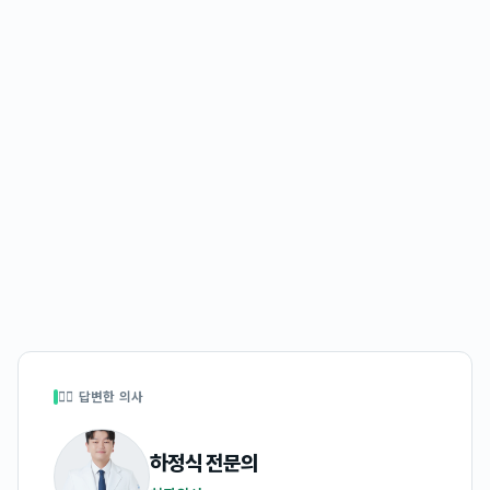
👩‍⚕️ 답변한 의사
하정식
전문의