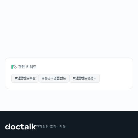
🏷 관련 키워드
#
임플란트수술
#
송곳니임플란트
#
임플란트송곳니
건강상담 포럼 · 닥톡