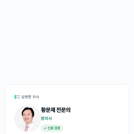
👩‍⚕️ 답변한 의사
황문제
전문의
한의사
✓ 신원 검증