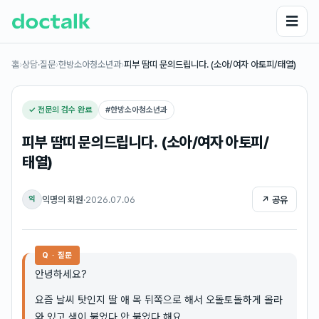
☰
홈
›
상담·질문
›
한방소아청소년과
›
피부 땀띠 문의드립니다. (소아/여자 아토피/태열)
✓ 전문의 검수 완료
#
한방소아청소년과
피부 땀띠 문의드립니다. (소아/여자 아토피/
태열)
익명의 회원
·
2026.07.06
↗ 공유
익
Q · 질문
안녕하세요?
요즘 날씨 탓인지 딸 애 목 뒤쪽으로 해서 오돌토돌하게 올라
와 있고 색이 붉었다 안 붉었다 해요.