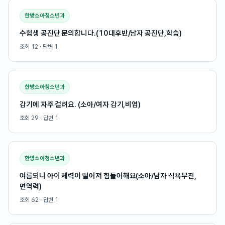
한방소아청소년과
수험생 공진단 문의합니다.(10대후반/남자 공진단,학습)
조회
12
· 답변
1
한방소아청소년과
감기에 자주 걸려요. (소아/여자 감기,비염)
조회
29
· 답변
1
한방소아청소년과
여름되니 아이 체력이 떨어져 힘들어해요(소아/남자 식욕부진,
면역력)
조회
62
· 답변
1