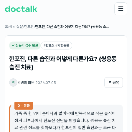
☰
홈
›
상담·질문
›
한포진
›
한포진, 다른 습진과 어떻게 다른가요? (쌍용동 습…
✓ 전문의 검수 완료
#
한포진 #기혈순환
한포진, 다른 습진과 어떻게 다른가요? (쌍용동
습진 치료)
익명의 회원
·
2026.07.05
↗ 공유
익
Q · 질문
가족 중 한 명이 손바닥과 발바닥에 반복적으로 작은 물집이
생겨 피부과에서 한포진 진단을 받았습니다. 쌍용동 습진 치
료 관련 정보를 찾아보다가 한포진이 일반 습진과는 조금 다