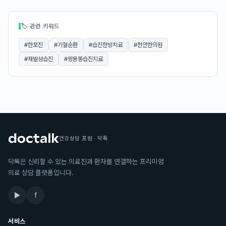
🏷 관련 키워드
#
한포진
#
기혈순환
#
습진한방치료
#
천안한의원
#
재발성습진
#
쌍용동습진치료
건강상담 포럼 · 닥톡
닥톡은 신뢰할 수 있는 의료진과 환자를 연결하는 프리미엄
의료 상담 플랫폼입니다.
▶
f
서비스