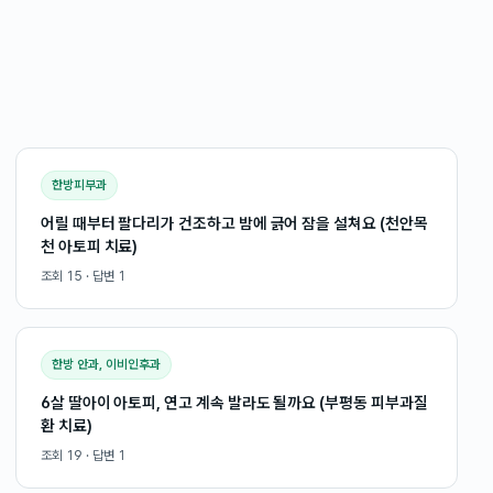
한방피부과
어릴 때부터 팔다리가 건조하고 밤에 긁어 잠을 설쳐요 (천안목
천 아토피 치료)
조회
15
· 답변
1
한방 안과, 이비인후과
6살 딸아이 아토피, 연고 계속 발라도 될까요 (부평동 피부과질
환 치료)
조회
19
· 답변
1