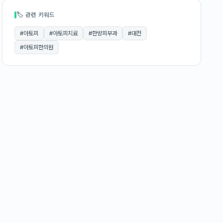
🏷 관련 키워드
#
아토피
#
아토피치료
#
한방피부과
#
대전
#
아토피한의원