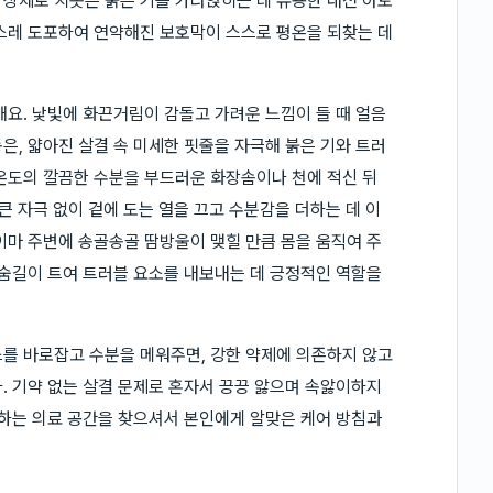
상체로 치솟은 붉은 기를 가라앉히는 데 유용한 대전 아토
스레 도포하여 연약해진 보호막이 스스로 평온을 되찾는 데
해요. 낯빛에 화끈거림이 감돌고 가려운 느낌이 들 때 얼음
은, 얇아진 살결 속 미세한 핏줄을 자극해 붉은 기와 트러
온도의 깔끔한 수분을 부드러운 화장솜이나 천에 적신 뒤
큰 자극 없이 겉에 도는 열을 끄고 수분감을 더하는 데 이
이마 주변에 송골송골 땀방울이 맺힐 만큼 몸을 움직여 주
 숨길이 트여 트러블 요소를 내보내는 데 긍정적인 역할을
를 바로잡고 수분을 메워주면, 강한 약제에 의존하지 않고
. 기약 없는 살결 문제로 혼자서 끙끙 앓으며 속앓이하지
료하는 의료 공간을 찾으셔서 본인에게 알맞은 케어 방침과