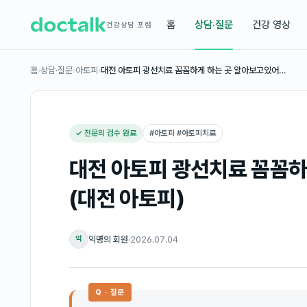
홈
상담·질문
건강 영상
건강상담 포럼
홈
›
상담·질문
›
아토피
›
대전 아토피 광선치료 꼼꼼하게 하는 곳 알아보고있어…
✓ 전문의 검수 완료
#
아토피 #아토피치료
대전 아토피 광선치료 꼼꼼하
(대전 아토피)
익명의 회원
·
2026.07.04
익
Q · 질문