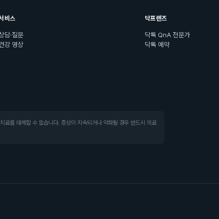
서비스
닥프렌즈
상담·질문
닥톡 QnA 전문가
건강 영상
닥톡 예약
·치료를 대체할 수 없습니다. 증상이 지속되거나 악화될 경우 반드시 의료