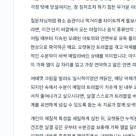
걱정 탓에 망설여지는, 참 짐작조차 하기 힘든 무거운 
질문자님처럼 평소 습관이나 먹거리를 타이트하게 돌보
라면, 이건 단지 바깥에서 오는 마찰이나 음식 종류만의
어릴 때부터 지속된 오래된 아토피와 안면부로 유독 몰리
현상으로 파악하곤 해요. 오랫동안 트러블을 겪고 약제를
적인 수분막이 바싹 메말라버린 상태를 의미합니다. 마치
의 가짜 열이 갈 자리를 잃고 가장 연약하고 얇은 안면 
여태껏 크림을 발라도 일시적이었던 까닭은, 해당 약제가
되지만 속에서 수분이 메말라 트러블이 치솟게 된 내부 
서히 줄여나가고 싶으시다면, 살결 스스로가 트러블을 버
계를 유연하게 넘길 수 있도록 돕는 속 치료가 함께 모
개인의 체질적 특성을 세밀하게 살핀 뒤, 오랫동안 누적
건조한 살결 깊은 곳부터 수분감을 보충해 가짜 열을 달