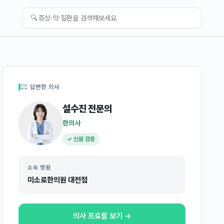
🔍
👩‍⚕️ 답변한 의사
설수진
전문의
한의사
✓ 신원 검증
소속 병원
미소로한의원 대전점
의사 프로필 보기 →