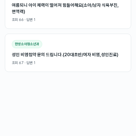
여름되니 아이 체력이 떨어져 힘들어해요(소아/남자 식욕부진,
면역력)
조회
66
· 답변
1
한방소아청소년과
성인 비염첩약 문의 드립니다.(20대초반/여자 비염,성인진료)
조회
67
· 답변
1