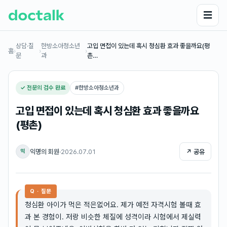
☰
상담·질
한방소아청소년
고입 면접이 있는데 혹시 청심환 효과 좋을까요(평
홈
›
›
›
문
과
촌…
✓ 전문의 검수 완료
#
한방소아청소년과
고입 면접이 있는데 혹시 청심환 효과 좋을까요
(평촌)
익명의 회원
·
2026.07.01
↗ 공유
익
Q · 질문
청심환 아이가 먹은 적은없어요. 제가 예전 자격시험 볼때 효
과 본 경험이. 저랑 비슷한 체질에 성격이라 시험에서 제실력