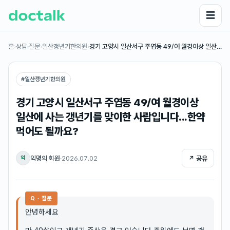
☰
홈
›
상담·질문
›
일산갱년기한의원
›
경기 고양시 일산서구 주엽동 49/여 월경이상 일산…
#
일산갱년기한의원
경기 고양시 일산서구 주엽동 49/여 월경이상
일산에 사는 갱년기를 맞이한 사람입니다...한약
먹어도 될까요?
익명의 회원
·
2026.07.02
↗ 공유
익
Q · 질문
안녕하세요