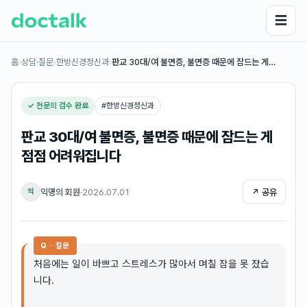
☰
홈
›
상담·질문
›
한방신경정신과
›
판교 30대/여 불면증, 불면증 때문에 잠드는 게…
✓ 전문의 검수 완료
#
한방신경정신과
판교 30대/여 불면증, 불면증 때문에 잠드는 게
점점 어려워집니다
익명의 회원
·
2026.07.01
↗ 공유
익
Q · 질문
처음에는 일이 바쁘고 스트레스가 많아서 며칠 잠을 못 잤습
니다.