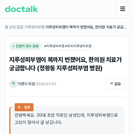
☰
홈
›
상담·질문
›
지루성피부염
›
지루성피부염이 목까지 번졌어요, 한의원 치료가 궁금…
✓ 전문의 검수 완료
#
지루성피부염 #두피지루성피부염
지루성피부염이 목까지 번졌어요, 한의원 치료가
궁금합니다 (정왕동 지루성피부염 병원)
익명의 회원
·
2026.07.01
↗ 공유
익
Q · 질문
안녕하세요. 30대 초반 직장인 남성인데, 지루성피부염으로
고민이 많아서 글 남깁니다.