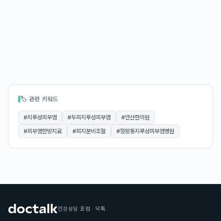
🏷 관련 키워드
#
지루성피부염
#
두피지루성피부염
#
안산한의원
#
피부염한방치료
#
피지분비조절
#
정왕동지루성피부염병원
건강상담 포럼 · 닥톡