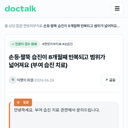
☰
홈
›
상담·질문
›
한방피부치료
›
손등·팔뚝 습진이 8개월째 반복되고 범위가 넓어져요…
✓ 전문의 검수 완료
#
한방피부치료 #손습진
손등·팔뚝 습진이 8개월째 반복되고 범위가
넓어져요 (부여 습진 치료)
익명의 회원
·
2026.06.26
↗ 공유
익
Q · 질문
안녕하세요. 부여 습진 치료 관련해서 문의드립니다.