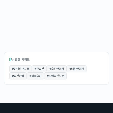
🏷 관련 키워드
#
한방피부치료
#
손습진
#
습진한의원
#
대전한의원
#
습진반복
#
팔뚝습진
#
부여습진치료