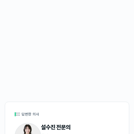
👩‍⚕️ 답변한 의사
설수진
전문의