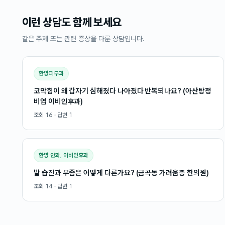
이런 상담도 함께 보세요
같은 주제 또는 관련 증상을 다룬 상담입니다.
한방피부과
코막힘이 왜 갑자기 심해졌다 나아졌다 반복되나요? (아산탕정
비염 이비인후과)
조회
16
· 답변
1
한방 안과, 이비인후과
발 습진과 무좀은 어떻게 다른가요? (금곡동 가려움증 한의원)
조회
14
· 답변
1