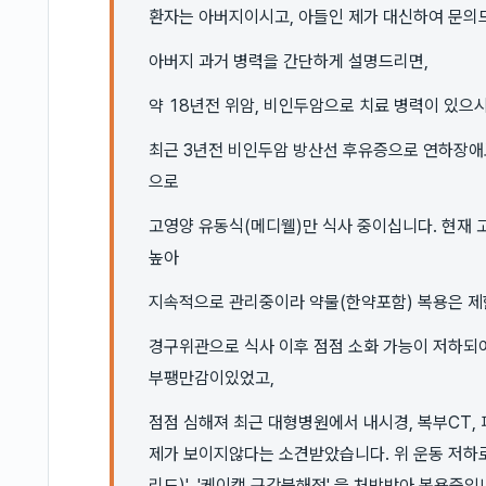
환자는 아버지이시고, 아들인 제가 대신하여 문의
아버지 과거 병력을 간단하게 설명드리면,
약 18년전 위암, 비인두암으로 치료 병력이 있으시
최근 3년전 비인두암 방산선 후유증으로 연하장애
으로
고영양 유동식(메디웰)만 식사 중이십니다. 현재 
높아
지속적으로 관리중이라 약물(한약포함) 복용은 제
경구위관으로 식사 이후 점점 소화 가능이 저하되어
부팽만감이있었고,
점점 심해져 최근 대형병원에서 내시경, 복부CT,
제가 보이지않다는 소견받았습니다. 위 운동 저하
리드)', '케이캡 구강붕해정' 을 처방받아 복용중입