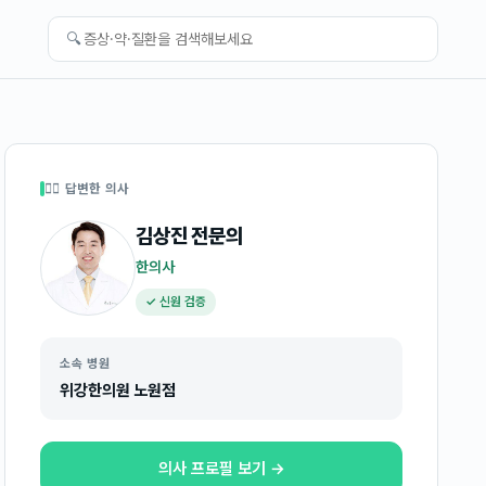
🔍
👩‍⚕️ 답변한 의사
김상진
전문의
한의사
✓ 신원 검증
소속 병원
위강한의원 노원점
의사 프로필 보기 →