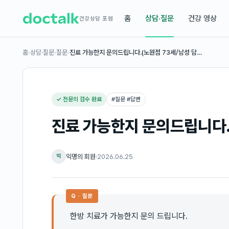
홈
상담·질문
건강 영상
건강상담 포럼
홈
›
상담·질문
›
질문
›
진료 가능한지 문의드립니다.(노원점 73세/남성 담…
✓ 전문의 검수 완료
#
질문 #답변
진료 가능한지 문의드립니다.
익명의 회원
·
2026.06.25
익
Q · 질문
한방 치료가 가능한지 문의 드립니다.