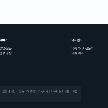
서비스
닥프렌즈
상담·질문
닥톡 QnA 전문가
건강 영상
닥톡 예약
·치료를 대체할 수 없습니다. 증상이 지속되거나 악화될 경우 반드시 의료