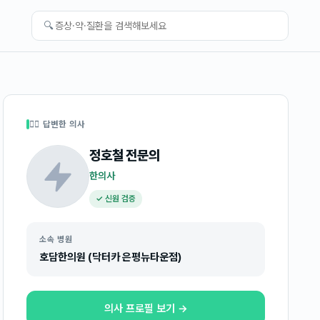
🔍
👩‍⚕️ 답변한 의사
정호철
전문의
한의사
✓ 신원 검증
소속 병원
호담한의원 (닥터카 은평뉴타운점)
의사 프로필 보기 →