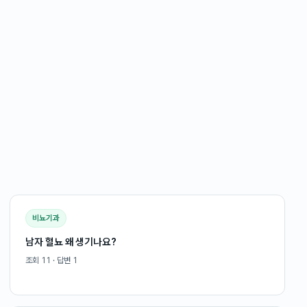
비뇨기과
남자 혈뇨 왜 생기나요?
조회
11
· 답변
1