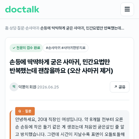
☰
홈
›
상담·질문
›
손사마귀
›
손등에 딱딱하게 굳은 사마귀, 민간요법만 반복했는데…
✓ 전문의 검수 완료
#
손사마귀 #사마귀한방치료
손등에 딱딱하게 굳은 사마귀, 민간요법만
반복했는데 괜찮을까요 (오산 사마귀 제거)
익명의 회원
·
2026.06.25
↗ 공유
익
Q · 질문
안녕하세요, 20대 직장인 여성입니다. 약 8개월 전부터 오른
손 손등에 작은 돌기 같은 게 생겼는데 처음엔 굳은살인 줄 알
고 방치했습니다. 그런데 시간이 지날수록 표면이 오돌토돌해