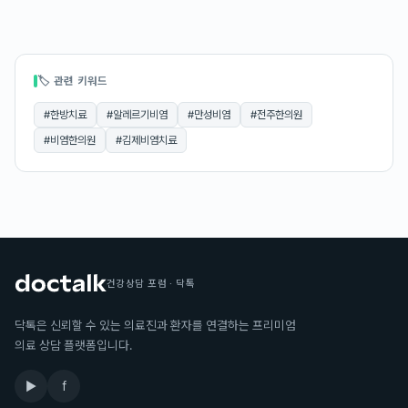
🏷 관련 키워드
#
한방치료
#
알레르기비염
#
만성비염
#
전주한의원
#
비염한의원
#
김제비염치료
건강상담 포럼 · 닥톡
닥톡은 신뢰할 수 있는 의료진과 환자를 연결하는 프리미엄
의료 상담 플랫폼입니다.
▶
f