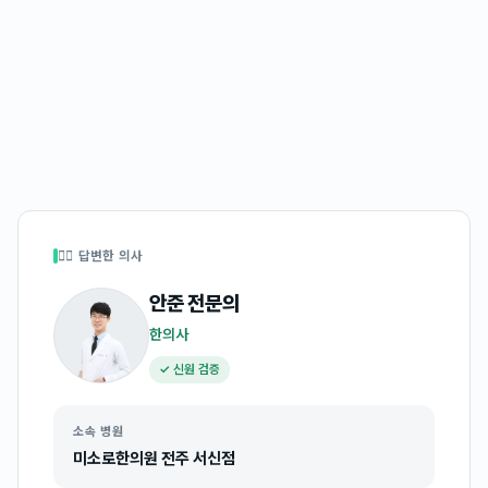
👩‍⚕️ 답변한 의사
안준
전문의
한의사
✓ 신원 검증
소속 병원
미소로한의원 전주 서신점