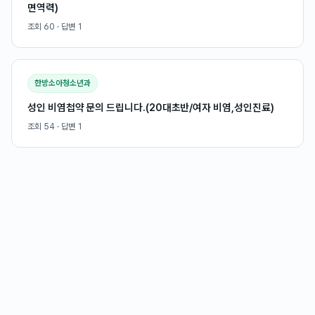
면역력)
조회
60
· 답변
1
한방소아청소년과
성인 비염첩약 문의 드립니다.(20대초반/여자 비염,성인진료)
조회
54
· 답변
1