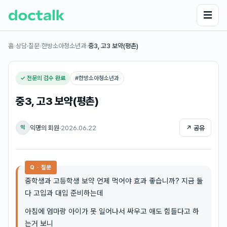
☰
홈
›
상담·질문
›
한방소아청소년과
›
중3, 고3 보약(평촌)
✓ 전문의 검수 완료
#
한방소아청소년과
중3, 고3 보약(평촌)
익명의 회원
·
2026.06.22
↗ 공유
익
Q · 질문
중학생과 고등학생 보약 언제 먹어야 효과 좋습니까? 지금 둘
다 고입과 대입 준비하는데
아침에 엄마랑 아이가 못 일어나서 싸우고 애도 힘들다고 하
는거 보니