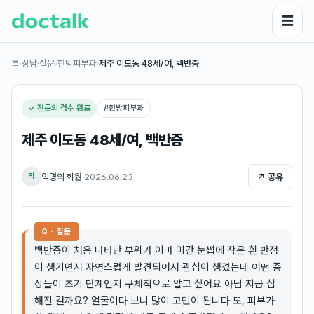
☰
홈
›
상담·질문
›
한방피부과
›
제주 이도동 48세/여, 백반증
✓ 전문의 검수 완료
#
한방피부과
제주 이도동 48세/여, 백반증
익명의 회원
·
2026.06.23
↗ 공유
익
Q · 질문
백반증이 처음 나타난 부위가 이마 미간 눈썹에 작은 흰 반점
이 생기면서 자연스럽게 발견되어서 관심이 생겼는데 어떤 증
상들이 초기 단계인지 구체적으로 알고 싶어요 아님 지금 심
해진 걸까요? 얼굴이다 보니 많이 고민이 됩니다 또, 피부가