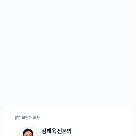
👩‍⚕️ 답변한 의사
김태욱
전문의