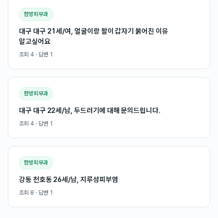
한방피부과
대구 대구 21세/여, 얼굴이랑 팔이 갑자기 붉어진 이유
알고싶어요
조회
4
· 답변
1
한방피부과
대구 대구 22세/남, 두드러기에 대해 문의드립니다.
조회
4
· 답변
1
한방피부과
강동 천호동 26세/남, 지루성피부염
조회
8
· 답변
1