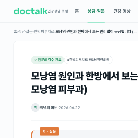
홈
상담·질문
건강 영상
건강상담 포럼
홈
›
상담·질문
›
한방피부치료
›
모낭염 원인과 한방에서 보는 관리법이 궁금합니다 (…
✓ 전문의 검수 완료
#
한방피부치료 #모낭염한의원
모낭염 원인과 한방에서 보는
모낭염 피부과)
익명의 회원
·
2026.06.22
익
Q · 질문