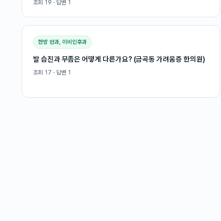
조회
19
· 답변
1
한방 안과, 이비인후과
발 습진과 무좀은 어떻게 다른가요? (금곡동 가려움증 한의원)
조회
17
· 답변
1