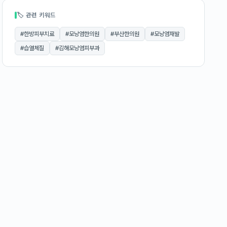
🏷 관련 키워드
#
한방피부치료
#
모낭염한의원
#
부산한의원
#
모낭염재발
#
습열체질
#
김해모낭염피부과