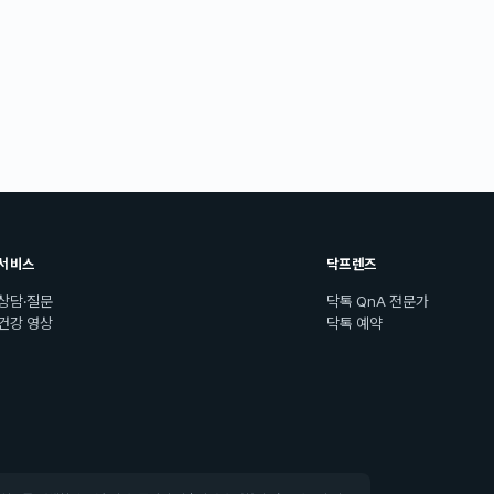
서비스
닥프렌즈
상담·질문
닥톡 QnA 전문가
건강 영상
닥톡 예약