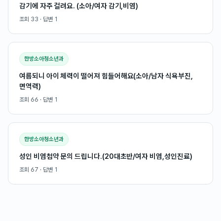
감기에 자주 걸려요. (소아/여자 감기,비염)
조회
33
· 답변
1
한방소아청소년과
여름되니 아이 체력이 떨어져 힘들어해요(소아/남자 식욕부진,
면역력)
조회
66
· 답변
1
한방소아청소년과
성인 비염첩약 문의 드립니다.(20대초반/여자 비염,성인진료)
조회
67
· 답변
1