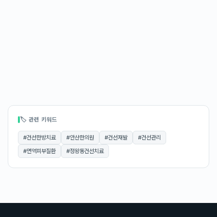
🏷 관련 키워드
#
건선한방치료
#
안산한의원
#
건선재발
#
건선관리
#
면역피부질환
#
정왕동건선치료