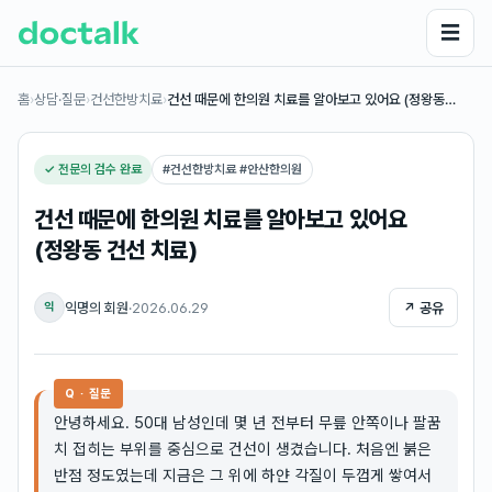
☰
홈
›
상담·질문
›
건선한방치료
›
건선 때문에 한의원 치료를 알아보고 있어요 (정왕동…
✓ 전문의 검수 완료
#
건선한방치료 #안산한의원
건선 때문에 한의원 치료를 알아보고 있어요
(정왕동 건선 치료)
익명의 회원
·
2026.06.29
↗ 공유
익
Q · 질문
안녕하세요. 50대 남성인데 몇 년 전부터 무릎 안쪽이나 팔꿈
치 접히는 부위를 중심으로 건선이 생겼습니다. 처음엔 붉은
반점 정도였는데 지금은 그 위에 하얀 각질이 두껍게 쌓여서