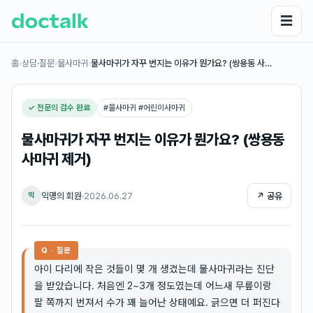
☰
홈
›
상담·질문
›
물사마귀
›
물사마귀가 자꾸 번지는 이유가 뭔가요? (쌍용동 사…
✓ 전문의 검수 완료
#
물사마귀 #어린이사마귀
물사마귀가 자꾸 번지는 이유가 뭔가요? (쌍용동
사마귀 제거)
익명의 회원
·
2026.06.27
↗ 공유
익
Q · 질문
아이 다리에 작은 것들이 몇 개 생겼는데 물사마귀라는 진단
을 받았습니다. 처음엔 2~3개 정도였는데 어느새 무릎이랑
팔 쪽까지 번져서 수가 꽤 늘어난 상태예요. 긁으면 더 퍼진다