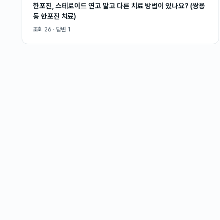
한포진, 스테로이드 연고 말고 다른 치료 방법이 있나요? (쌍용
동 한포진 치료)
조회
26
· 답변
1