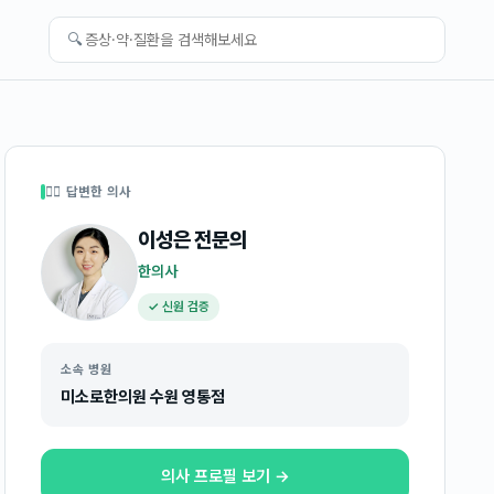
🔍
👩‍⚕️ 답변한 의사
이성은
전문의
한의사
✓ 신원 검증
소속 병원
미소로한의원 수원 영통점
의사 프로필 보기 →