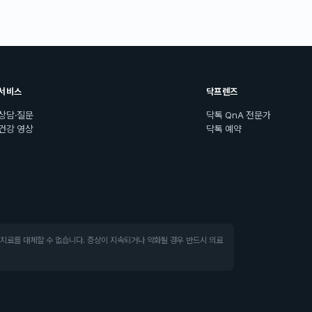
서비스
닥프렌즈
상담·질문
닥톡 QnA 전문가
건강 영상
닥톡 예약
·치료를 대체할 수 없습니다. 증상이 지속되거나 악화될 경우 반드시 의료