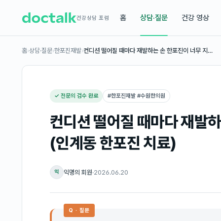
홈
상담·질문
건강 영상
건강상담 포럼
홈
›
상담·질문
›
한포진재발
›
컨디션 떨어질 때마다 재발하는 손 한포진이 너무 지…
✓ 전문의 검수 완료
#
한포진재발 #수원한의원
컨디션 떨어질 때마다 재발하
(인계동 한포진 치료)
익명의 회원
·
2026.06.20
익
Q · 질문