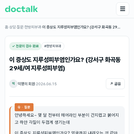
☰
홈
›
상담·질문
›
한방피부과
›
이 증상도 지루성피부염인가요? (강서구 화곡동 29…
✓ 전문의 검수 완료
#
한방피부과
이 증상도 지루성피부염인가요? (강서구 화곡동
29세/여 지루성피부염)
익명의 회원
·
2026.06.15
↗ 공유
익
Q · 질문
안녕하세요~ 몇 달 전부터 헤어라인 부분이 간지럽고 붉어지
고 하얀 각질이 두껍게 생기는데
이 증상도 지루성피부염인가요? 얼굴까지 내려오는 것 같아