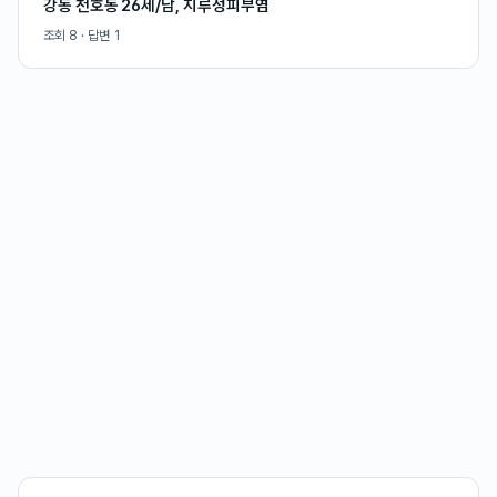
강동 천호동 26세/남, 지루성피부염
조회
8
· 답변
1