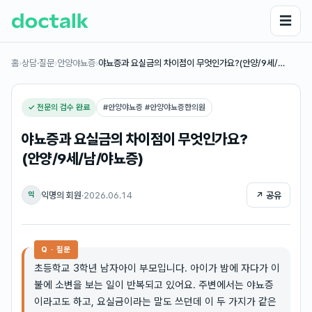
☰
홈
›
상담·질문
›
안양야뇨증
›
야뇨증과 요실금의 차이점이 무엇인가요?(안양/9세/…
✓ 전문의 검수 완료
#
안양야뇨증 #안양야뇨증한의원
야뇨증과 요실금의 차이점이 무엇인가요?
(안양/9세/남/야뇨증)
익명의 회원
·
2026.06.14
↗ 공유
익
Q · 질문
초등학교 3학년 남자아이 부모입니다. 아이가 밤에 자다가 이
불에 소변을 보는 일이 반복되고 있어요. 주변에서는 야뇨증
이라고도 하고, 요실금이라는 말도 쓰던데 이 두 가지가 같은