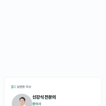
👩‍⚕️ 답변한 의사
신강식
전문의
한의사