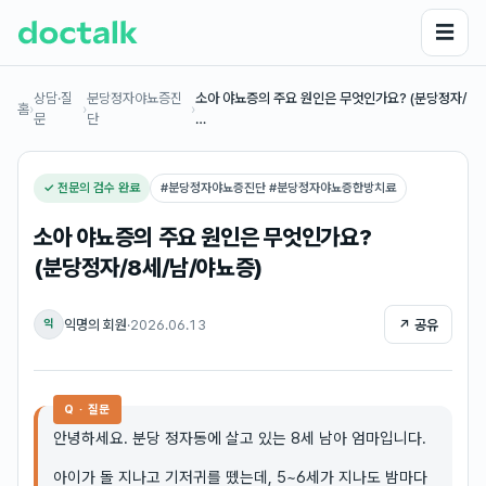
☰
상담·질
분당정자야뇨증진
소아 야뇨증의 주요 원인은 무엇인가요? (분당정자/
홈
›
›
›
문
단
…
✓ 전문의 검수 완료
#
분당정자야뇨증진단 #분당정자야뇨증한방치료
소아 야뇨증의 주요 원인은 무엇인가요?
(분당정자/8세/남/야뇨증)
익명의 회원
·
2026.06.13
↗ 공유
익
Q · 질문
안녕하세요. 분당 정자동에 살고 있는 8세 남아 엄마입니다.
아이가 돌 지나고 기저귀를 뗐는데, 5~6세가 지나도 밤마다