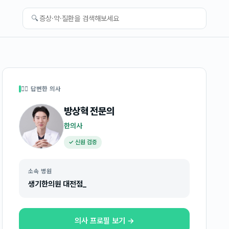
🔍
👩‍⚕️ 답변한 의사
방상혁
전문의
한의사
✓ 신원 검증
소속 병원
생기한의원 대전점_
의사 프로필 보기 →