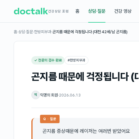
홈
상담·질문
건강 영상
건강상담 포럼
홈
›
상담·질문
›
한방피부과
›
곤지름 때문에 걱정됩니다 (대전 42세/남 곤지름)
✓ 전문의 검수 완료
#
한방피부과
곤지름 때문에 걱정됩니다 (대
익명의 회원
·
2026.06.13
익
Q · 질문
곤지름 증상때문에 레이저는 여러번 받았어요