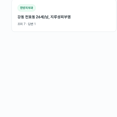
한방피부과
강동 천호동 26세/남, 지루성피부염
조회
7
· 답변
1