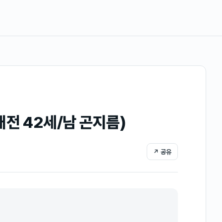
전 42세/남 곤지름)
↗ 공유