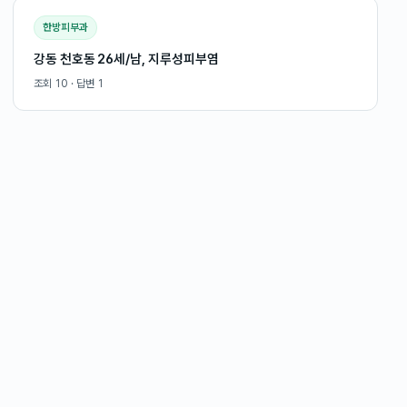
한방피부과
강동 천호동 26세/남, 지루성피부염
조회
10
· 답변
1