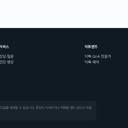
서비스
닥프렌즈
상담·질문
닥톡 QnA 전문가
건강 영상
닥톡 예약
·치료를 대체할 수 없습니다. 증상이 지속되거나 악화될 경우 반드시 의료