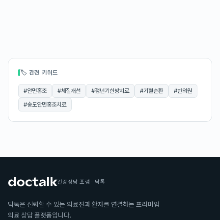
🏷 관련 키워드
#
안면홍조
#
체질개선
#
갱년기한방치료
#
기혈순환
#
한의원
#
송도안면홍조치료
건강상담 포럼 · 닥톡
닥톡은 신뢰할 수 있는 의료진과 환자를 연결하는 프리미엄
의료 상담 플랫폼입니다.