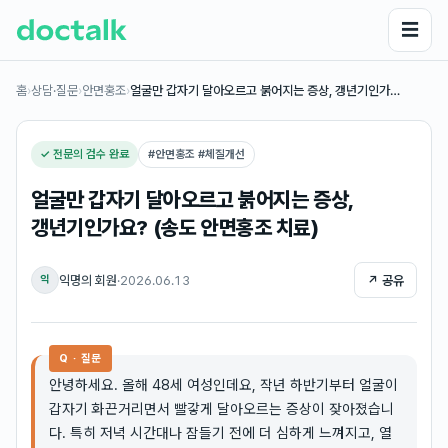
☰
홈
›
상담·질문
›
안면홍조
›
얼굴만 갑자기 달아오르고 붉어지는 증상, 갱년기인가…
✓ 전문의 검수 완료
#
안면홍조 #체질개선
얼굴만 갑자기 달아오르고 붉어지는 증상,
갱년기인가요? (송도 안면홍조 치료)
익명의 회원
·
2026.06.13
↗ 공유
익
Q · 질문
안녕하세요. 올해 48세 여성인데요, 작년 하반기부터 얼굴이
갑자기 화끈거리면서 빨갛게 달아오르는 증상이 잦아졌습니
다. 특히 저녁 시간대나 잠들기 전에 더 심하게 느껴지고, 열