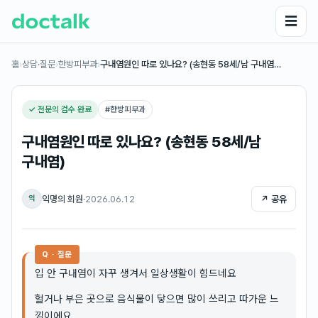
☰
홈
›
상담·질문
›
한방피부과
›
구내염원인 따로 있나요? (송현동 58세/남 구내염…
✓ 전문의 검수 완료
#
한방피부과
구내염원인 따로 있나요? (송현동 58세/남
구내염)
익명의 회원
·
2026.06.12
↗ 공유
익
Q · 질문
입 안 구내염이 자꾸 생겨서 일상생활이 힘드네요
헐거나 부은 곳으로 음식물이 닿으면 많이 쓰리고 따가운 느
낌이에요