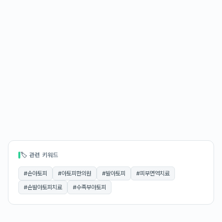
🏷 관련 키워드
#
손아토피
#
아토피한의원
#
발아토피
#
피부면역치료
#
손발아토피치료
#
수족부아토피