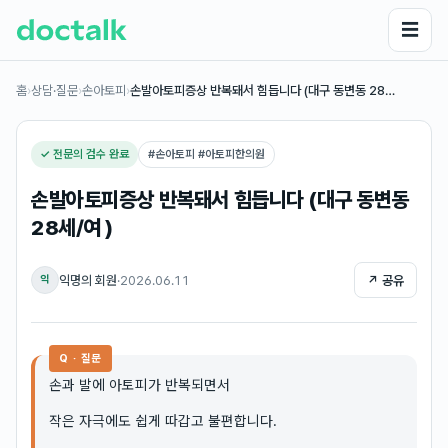
☰
홈
›
상담·질문
›
손아토피
›
손발아토피증상 반복돼서 힘듭니다 (대구 동변동 28…
✓ 전문의 검수 완료
#
손아토피 #아토피한의원
손발아토피증상 반복돼서 힘듭니다 (대구 동변동
28세/여 )
익명의 회원
·
2026.06.11
↗ 공유
익
Q · 질문
손과 발에 아토피가 반복되면서
작은 자극에도 쉽게 따갑고 불편합니다.