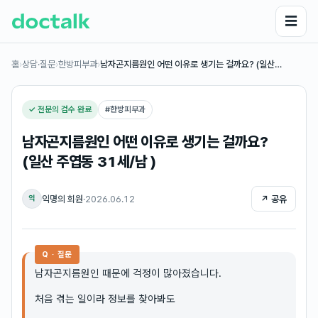
☰
홈
›
상담·질문
›
한방피부과
›
남자곤지름원인 어떤 이유로 생기는 걸까요? (일산…
✓ 전문의 검수 완료
#
한방피부과
남자곤지름원인 어떤 이유로 생기는 걸까요?
(일산 주엽동 31세/남 )
익명의 회원
·
2026.06.12
↗ 공유
익
Q · 질문
남자곤지름원인 때문에 걱정이 많아졌습니다.
처음 겪는 일이라 정보를 찾아봐도