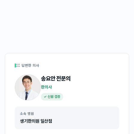
👩‍⚕️ 답변한 의사
송요안
전문의
한의사
✓ 신원 검증
소속 병원
생기한의원 일산점