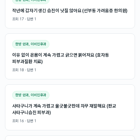
작년에 갑자기 생긴 습진이 낫질 않아요 (선부동 가려움증 한의원)
조회
17
· 답변
1
한방 안과, 이비인후과
이유 없이 온몸이 계속 가렵고 긁으면 붉어져요 (효자동
피부과질환 치료)
조회
18
· 답변
1
한방 안과, 이비인후과
사타구니가 계속 가렵고 울긋불긋한데 자꾸 재발해요 (판교
사타구니습진 피부과)
조회
16
· 답변
1