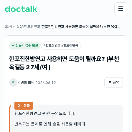
☰
홈
›
상담·질문
›
한포진연고
›
한포진한방연고 사용하면 도움이 될까요? (부천 옥길…
✓ 전문의 검수 완료
#
한포진연고 #한포진반복
한포진한방연고 사용하면 도움이 될까요? (부천
옥길동 27세/여 )
익명의 회원
·
2026.06.12
↗ 공유
익
Q · 질문
한포진한방연고 관련 문의드립니다.
반복되는 문제로 인해 손을 사용할 때마다