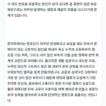
서 과민 반응을 유발하는 원인이 남아 있다면 겉 표면의 일반 보습
제만으로는 자꾸만 발생하는 염증과 재발의 흐름을 다스리기에 한
계가 있습니다.
한의학에서는 한포진이 자꾸만 만성화되고 보습을 해도 피부가 편
해지지 않는 근본적인 원인을 체내의 독소 누적과 오장육부의 열
조절 기능 저하, 그리고 사지 말단 부위의 기혈 순환 정체와 면역 체
계의 교란으로 바라봅니다. 불규칙한 생활 습관이나 과도한 피로,
누적된 정신적 스트레스 등은 몸 내부의 장부 균형을 무너뜨리고
비정상적인 열독을 쉽게 만들어냅니다. 손끝과 손바닥은 심장에서
가장 먼 사지 말단 부위이기 때문에 영양과 혈류가 도달하기 가장
취약한 곳인데, 몸속에서 소통되지 못한 뜨거운 열독이 손끝으로
몰려 정체되면 피부 고유의 수분막을 바짝 메마르게 만들고 세포의
방어 능력을 떨어뜨려 수포와 만성적인 염증으로 표출되는 것입니
다.