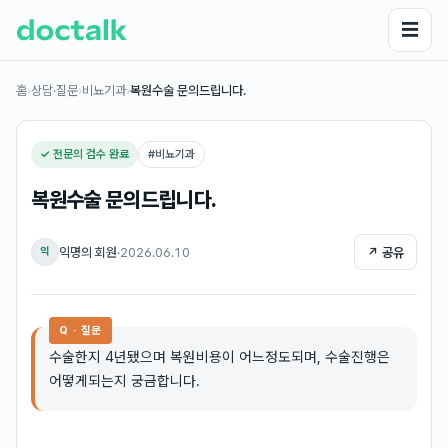
☰
홈
›
상담·질문
›
비뇨기과
›
복원수술 문의드립니다.
✓ 전문의 검수 완료
#
비뇨기과
복원수술 문의드립니다.
익명의 회원
·
2026.06.10
↗ 공유
익
Q · 질문
수술한지 4년됐으며 복원비용이 어느정도되며, 수술진행은
어떻게되는지 궁금합니다.