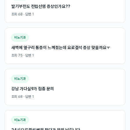
발기부전도 전립선염 증상인가요??
조회
68
· 답변
1
비뇨기과
새벽에 옆구리 통증이 느껴졌는데 요로결석 증상 맞을까요ㅜ
조회
75
· 답변
1
비뇨기과
강남 가다실9가 접종 문의
조회
68
· 답변
1
비뇨기과
24시요로결석 병원 찾다가 문의 남깁니다