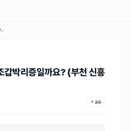
부…
 조갑박리증일까요? (부천 신흥
↗ 공유