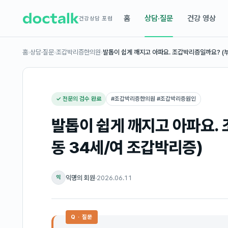
홈
상담·질문
건강 영상
건강상담 포럼
홈
›
상담·질문
›
조갑박리증한의원
›
발톱이 쉽게 깨지고 아파요. 조갑박리증일까요? (
✓ 전문의 검수 완료
#
조갑박리증한의원 #조갑박리증원인
발톱이 쉽게 깨지고 아파요.
동 34세/여 조갑박리증)
익명의 회원
·
2026.06.11
익
Q · 질문