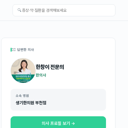
🔍
👩‍⚕️ 답변한 의사
한창이
전문의
한의사
소속 병원
생기한의원 부천점
의사 프로필 보기 →