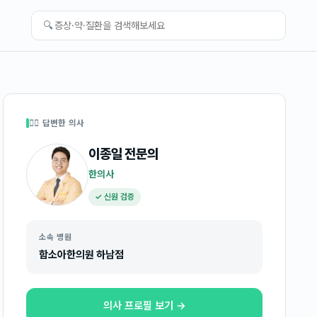
🔍
👩‍⚕️ 답변한 의사
이종일
전문의
한의사
✓ 신원 검증
소속 병원
함소아한의원 하남점
의사 프로필 보기 →