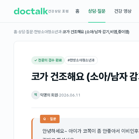
홈
상담·질문
건강 영상
건강상담 포럼
홈
›
상담·질문
›
한방소아청소년과
›
코가 건조해요 (소아/남자 감기,비염,중이염)
✓ 전문의 검수 완료
#
한방소아청소년과
코가 건조해요 (소아/남자 감
익명의 회원
·
2026.06.11
익
Q · 질문
안녕하세요~ 아이가 코쪽이 좀 안좋아서 이비인후