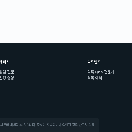
서비스
닥프렌즈
상담·질문
닥톡 QnA 전문가
건강 영상
닥톡 예약
·치료를 대체할 수 없습니다. 증상이 지속되거나 악화될 경우 반드시 의료