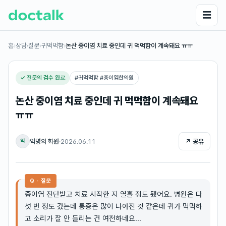
☰
홈
›
상담·질문
›
귀먹먹함
›
논산 중이염 치료 중인데 귀 먹먹함이 계속돼요 ㅠㅠ
✓ 전문의 검수 완료
#
귀먹먹함 #중이염한의원
논산 중이염 치료 중인데 귀 먹먹함이 계속돼요
ㅠㅠ
익명의 회원
·
2026.06.11
↗ 공유
익
Q · 질문
중이염 진단받고 치료 시작한 지 열흘 정도 됐어요. 병원은 다
섯 번 정도 갔는데 통증은 많이 나아진 것 같은데 귀가 먹먹하
고 소리가 잘 안 들리는 건 여전하네요...