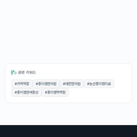
🏷 관련 키워드
#
귀먹먹함
#
중이염한의원
#
대전한의원
#
논산중이염치료
#
중이염잔여증상
#
중이염먹먹함