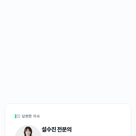
👩‍⚕️ 답변한 의사
설수진
전문의