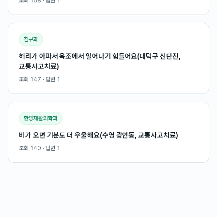
조회
158
· 답변
1
침구과
허리가 아파서 욕조에서 일어나기 힘들어요(대덕구 신탄진,
교통사고치료)
조회
147
· 답변
1
한방재활의학과
비가 오면 기분도 더 우울해요(수영 광안동, 교통사고치료)
조회
140
· 답변
1