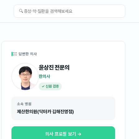
🔍
👩‍⚕️ 답변한 의사
윤상진
전문의
한의사
✓ 신원 검증
소속 병원
제산한의원(닥터카 김해진영점)
의사 프로필 보기 →