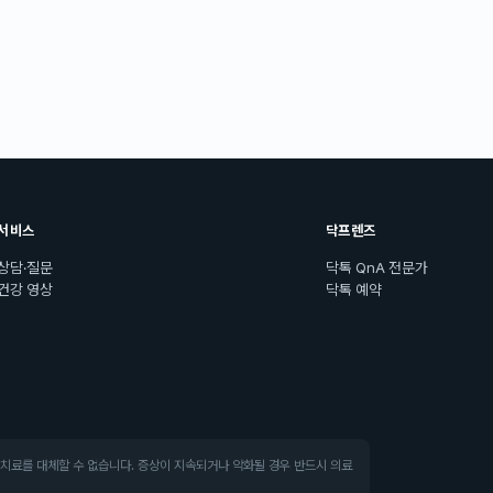
서비스
닥프렌즈
상담·질문
닥톡 QnA 전문가
건강 영상
닥톡 예약
·치료를 대체할 수 없습니다. 증상이 지속되거나 악화될 경우 반드시 의료