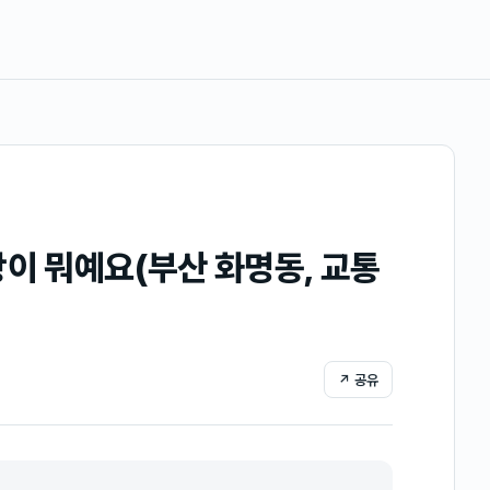
항이 뭐예요(부산 화명동, 교통
↗ 공유