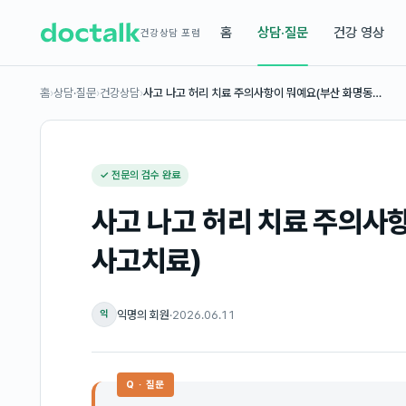
홈
상담·질문
건강 영상
건강상담 포럼
홈
›
상담·질문
›
건강상담
›
사고 나고 허리 치료 주의사항이 뭐예요(부산 화명동…
✓ 전문의 검수 완료
사고 나고 허리 치료 주의사
사고치료)
익명의 회원
·
2026.06.11
익
Q · 질문