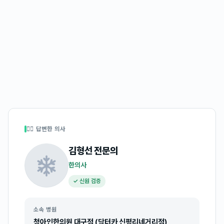
👩‍⚕️ 답변한 의사
김형선
전문의
한의사
✓ 신원 검증
소속 병원
청아인한의원 대구점 (닥터카 신평리네거리점)