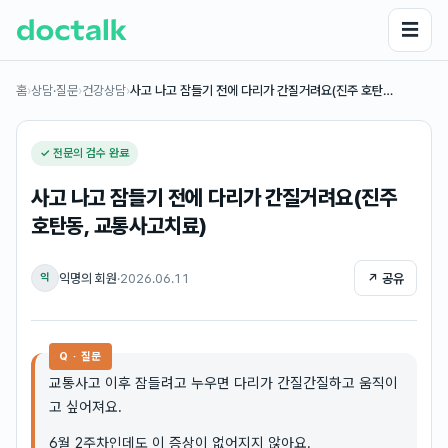
☰
홈
›
상담·질문
›
건강상담
›
사고 나고 잠들기 전에 다리가 간질거려요(진주 호탄…
✓ 전문의 검수 완료
사고 나고 잠들기 전에 다리가 간질거려요(진주
호탄동, 교통사고치료)
익명의 회원
·
2026.06.11
↗ 공유
익
Q · 질문
교통사고 이후 잠들려고 누우면 다리가 간질간질하고 움직이
고 싶어져요.
6월 2주차인데도 이 증상이 없어지지 않아요.