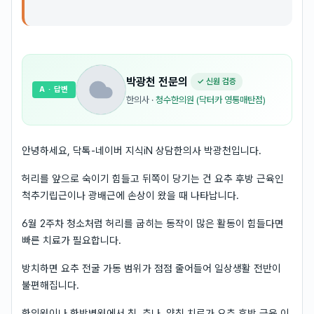
박광천
전문의
✓ 신원 검증
A
· 답변
한의사
·
청수한의원 (닥터카 영통매탄점)
안녕하세요, 닥톡-네이버 지식iN 상담한의사 박광천입니다.
허리를 앞으로 숙이기 힘들고 뒤쪽이 당기는 건 요추 후방 근육인
척추기립근이나 광배근에 손상이 왔을 때 나타납니다.
6월 2주차 청소처럼 허리를 굽히는 동작이 많은 활동이 힘들다면
빠른 치료가 필요합니다.
방치하면 요추 전굴 가동 범위가 점점 줄어들어 일상생활 전반이
불편해집니다.
한의원이나 한방병원에서 침, 추나, 약침 치료가 요추 후방 근육 이