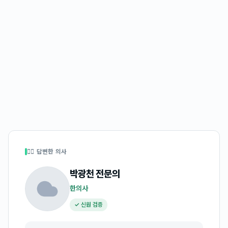
👩‍⚕️ 답변한 의사
박광천
전문의
한의사
✓ 신원 검증