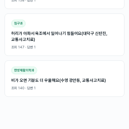
조회
158
· 답변
1
침구과
허리가 아파서 욕조에서 일어나기 힘들어요(대덕구 신탄진,
교통사고치료)
조회
147
· 답변
1
한방재활의학과
비가 오면 기분도 더 우울해요(수영 광안동, 교통사고치료)
조회
140
· 답변
1