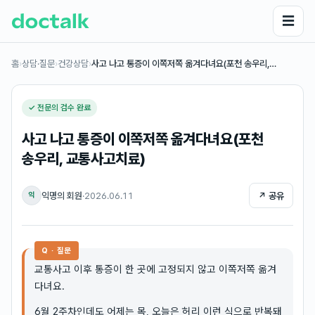
☰
홈
›
상담·질문
›
건강상담
›
사고 나고 통증이 이쪽저쪽 옮겨다녀요(포천 송우리,…
✓ 전문의 검수 완료
사고 나고 통증이 이쪽저쪽 옮겨다녀요(포천
송우리, 교통사고치료)
익명의 회원
·
2026.06.11
↗ 공유
익
Q · 질문
교통사고 이후 통증이 한 곳에 고정되지 않고 이쪽저쪽 옮겨
다녀요.
6월 2주차인데도 어제는 목, 오늘은 허리 이런 식으로 반복돼