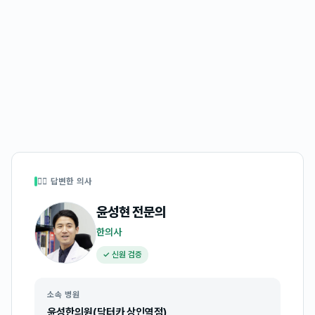
👩‍⚕️ 답변한 의사
윤성현
전문의
한의사
✓ 신원 검증
소속 병원
윤성한의원(닥터카 상인역점)