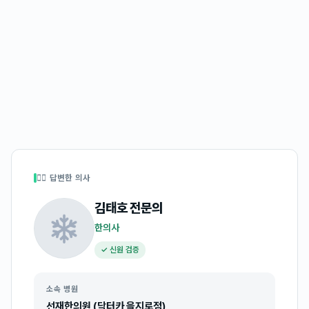
👩‍⚕️ 답변한 의사
김태호
전문의
한의사
✓ 신원 검증
소속 병원
선재한의원 (닥터카 을지로점)