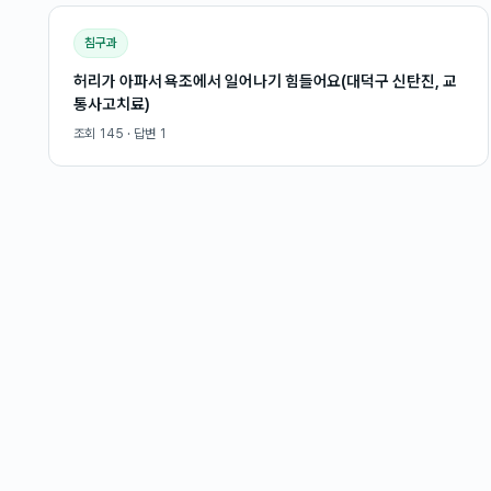
침구과
허리가 아파서 욕조에서 일어나기 힘들어요(대덕구 신탄진, 교
통사고치료)
조회
145
· 답변
1