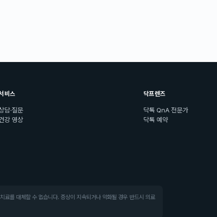
서비스
닥프렌즈
상담·질문
닥톡 QnA 전문가
건강 영상
닥톡 예약
·치료를 대체할 수 없습니다. 증상이 지속되거나 악화될 경우 반드시 의료