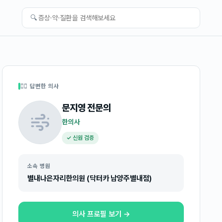
🔍
👩‍⚕️ 답변한 의사
문지영
전문의
한의사
✓ 신원 검증
소속 병원
별내나은자리한의원 (닥터카 남양주별내점)
의사 프로필 보기 →