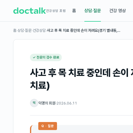
홈
상담·질문
건강 영상
건강상담 포럼
홈
›
상담·질문
›
건강상담
›
사고 후 목 치료 중인데 손이 저려요(경기 별내동,…
✓ 전문의 검수 완료
사고 후 목 치료 중인데 손이
치료)
익명의 회원
·
2026.06.11
익
Q · 질문