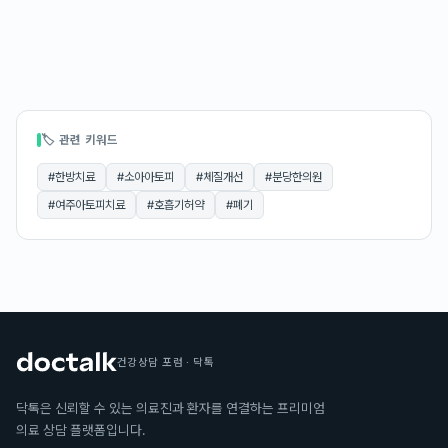
🏷 관련 키워드
#
한방치료
#
소아아토피
#
체질개선
#
분당한의원
#
여주아토피치료
#
호흡기허약
#
폐기
건강상담 포럼 · 닥톡
닥톡은 신뢰할 수 있는 의료진과 환자를 연결하는 프리미엄
의료 상담 플랫폼입니다.