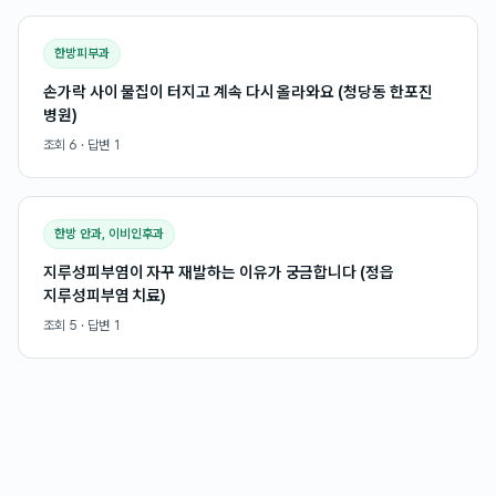
한방피부과
손가락 사이 물집이 터지고 계속 다시 올라와요 (청당동 한포진
병원)
조회
6
· 답변
1
한방 안과, 이비인후과
지루성피부염이 자꾸 재발하는 이유가 궁금합니다 (정읍
지루성피부염 치료)
조회
5
· 답변
1