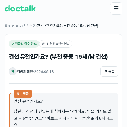
☰
홈
›
상담·질문
›
건선원인
›
건선 유전인가요? (부천 중동 15세/남 건선)
✓ 전문의 검수 완료
#
건선원인 #건선연고
건선 유전인가요? (부천 중동 15세/남 건선)
익명의 회원
·
2026.06.18
↗ 공유
익
Q · 질문
건선 유전인가요?
남편이 건선이 있었는데 심하지는 않았어요. 약을 먹지도 않
고 처방받은 연고만 바르고 지내다가 어느순간 없어졌더라고
요.