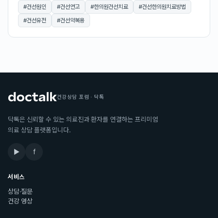
#
건선원인
#
건선연고
#
한의원건선치료
#
건선한의원치료방법
#
건선유전
#
건선약복용
건강상담 포럼 · 닥톡
닥톡은 신뢰할 수 있는 의료진과 환자를 연결하는 프리미엄
의료 상담 플랫폼입니다.
▶
f
서비스
상담·질문
건강 영상