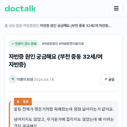
☰
홈
›
상담·질문
›
자반증원인
›
자반증 원인 궁금해요 (부천 중동 32세/여 자반증…
✓ 전문의 검수 완료
#
자반증원인 #자반증한의원치료
자반증 원인 궁금해요 (부천 중동 32세/여
자반증)
익명의 회원
·
2026.06.18
↗ 공유
익
Q · 질문
발등 전체가 멍든거처럼 파래졌는데 점점 넓어지는거 같아요.
넘어지지도 않았고, 무거운거에 깔리지도 않았는데 왜 이러는
건지 궁금해요.