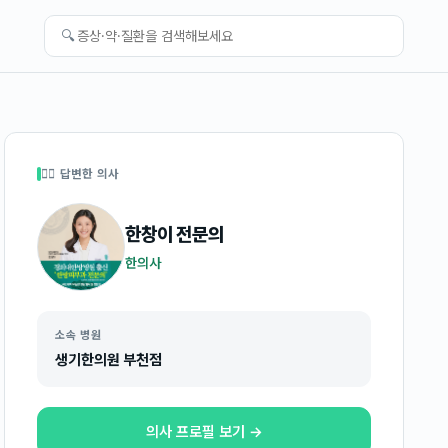
🔍
👩‍⚕️ 답변한 의사
한창이
전문의
한의사
소속 병원
생기한의원 부천점
의사 프로필 보기 →