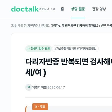
홈
상담·질문
건강 영상
건강상담 포럼
홈
›
상담·질문
›
자반증한의원치료
›
다리자반증 반복되면 검사해야 할까요? (부천 역
✓ 전문의 검수 완료
#
자반증한의원치료 #다리자반증원인
다리자반증 반복되면 검사해야
세/여 )
익명의 회원
·
2026.06.17
익
Q · 질문