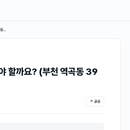
곡동…
 할까요? (부천 역곡동 39
↗ 공유