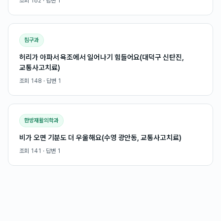
조회
162
· 답변
1
침구과
허리가 아파서 욕조에서 일어나기 힘들어요(대덕구 신탄진,
교통사고치료)
조회
148
· 답변
1
한방재활의학과
비가 오면 기분도 더 우울해요(수영 광안동, 교통사고치료)
조회
141
· 답변
1