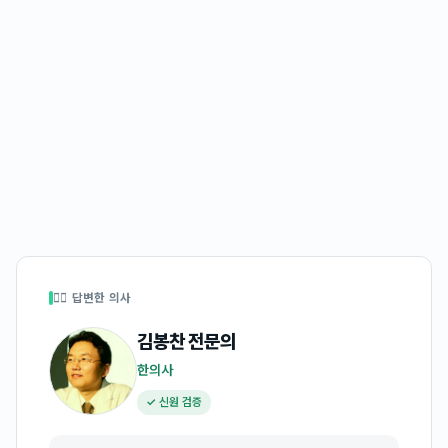
👩‍⚕️ 답변한 의사
김봉찬
전문의
한의사
✓ 신원 검증